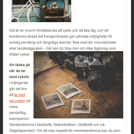
Det är en enorm frihetskänsla att cykla och att åka tåg, och att
kombinera dessa två transportmedel ger ultimata möjligheter till
smidig pendling och långväga äventyr. Res med din mountainbike
eller landsvägscykel – här kan du läsa mer om vilka tågbolag som
tillåter cyklar.
Att tänka på
när du tar
med cykeln
I många fall
går det bra
att
ta med
sig cykeln
på
vissa
pendeltåg,
exempelvis i
Storstockholms Lokaltrafik, Skånetrafiken, Västtrafik och på
Östgötapendeln. För att visa respekt för medresenärerna kan du som