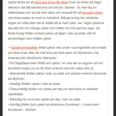
cyklist tänka på att
göra rent dina mtb däck
innan du kliver på tåget
eftersom det lätt samlas lera och smuts i däcken. Ta med dig en
vattenflaska och spruta över däck och vevparti för att
rengöra cykeln
och torka sedan av med en handduk. Många bolag har särskilda
regler om vilka tider det är tillåtet att ta med cykel, var i tåget cyklarna
ska stå och hur många cyklar som tillåts i en och samma vagn. De
flesta bolag tillåter endast cyklar på tåget i mån av plats. Här är
pendeltågen som tillåter cyklar:
• I
Stockholmstrafiken
tillåts cyklar inte under rusningstrafik och endast
på vissa linjer. Man får inte kliva på med cykel vid Stockholm City,
Arlanda eller Stockholm Odenplan.
• På Östgötapendeln tillåts sex cyklar i en viss del av vagnen och en
kundvärd avgör om du får kliva ombord med din cykel eller ej.
• Skånetrafik tillåter cyklar i mån av plats och antalet varierar beroende
på tåglinjen.
• Västtåg tilllåter cyklar i mån av plats.
• Öresundståg tillåter nio cyklar per tåg och det krävs en särskild
cykelbiljett.
• Mälartåg tar emot sex cyklar per tåg i mån av plats.
• Norrtåg tillåter fyra cyklar på sträckorna Sundsvall – Umeå samt
Sundsvall – Storlien.