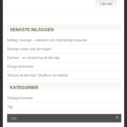
Läs mer
SENASTE INLÄGGEN
Nattåg i Sverige – bekvämt och miljövänligt resande
Sverige rustar upp järnvägen
Elpriset – en anledning att åka tåg
Övriga färdmedel
Trött på att åka tåg? Skaffa en bil istället
KATEGORIER
Okategoriserade
Tåg