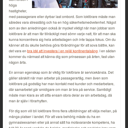
höga
hastigheter,
med passagerare eller dyrbar last ombord. Som lokförare måste man
således vara stresstålig och ha en hög säkerhetsmedvetenhet. Något
som av den anledningen också är mycket viktigt när man jobbar som
lokförare är att man får tillräckligt med sömn varje natt, för att man ska
kunna koncentrera sig hela arbetsdagen och inte tappa fokus. Om du
känner att du skulle behöva göra förändringar för att sova bättre, kan
det vara en
bra idé att investera i en rejäl kontinentalsäng
. I en sådan
kommer du närmast att känna dig som prinsessan på ärten, fast utan
någon ärta.
En annan egenskap som är viktig för lokförare är servicekänsla. Det
gäller särskilt när man arbetar på passagerartåg, men även som
lokförare på godståg har man kontakt med kunder och medarbetare,
där samarbetet går smidigare om man är bra på service. Samtidigt
måste man klara av att sitta ensam stora delar av sin arbetsdag, då
man är själv i förarhytten.
För dig som vill bli lokförare finns flera utbildningar att välja mellan, på
många platser i landet. För att vara behörig måste du ha en
gymnasieexamen eller på annat sätt ha motsvarande kompetens, ha
fyllt 20 år samt uppfylla de fysiska, medicinska och psykiska krav som