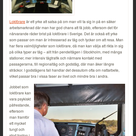
Lokförare
är ett yrke att satsa på om man vill ta sig in på en säker
arbetsmarknad där man har god chans att få jobb, eftersom det för
närvarande råder brist på lokförare i Sverige. Det är också ett yrke
som passar om man är intresserad av tåg och tycker om att resa. Man
har flera valmöjligheter som lokförare, då man kan välja att rikta in sig
på olika typer av tåg – allt från pendeltågen i Stockholm, med många
stationer, mer intensiv tågtrafik och närmare kontakt med
passagerarna, till regionaltåg och godståg, där man åker längre
sträckor. I godstågens fall handlar det dessutom ofta om nattarbete,
vilket passar bra i vissa faser av livet och mindre bra i andra.
Jobbet som
lokförare kan
vara psykiskt
påfrestande,
eftersom
man framför
ett mycket
tungt och
stort fordon i